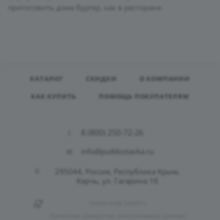
приготовить дома бургер, как в ресторане.
КАТАЛОГ
СКИДКИ
О КОМПАНИИ
КАК КУПИТЬ
ПОМОЩЬ ПОКУПАТЕЛЯМ
8 (800) 250-72-26
info@puddostavka.ru
295044, Россия, Республика Крым,
Керчь, ул. Гагарина 1б
ПУБЛИЧНАЯ ОФЕРТА
ПОЛИТИКА ОБРАБОТКИ ПЕРСОНАЛЬНЫХ ДАННЫХ