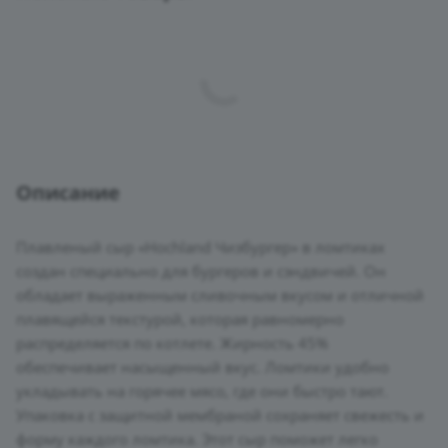
Описание
Плавленый сыр «Hochland Чизбургер» в ломтиках
создан специально для бургеров и сэндвичей. Он
обладает выраженным сливочным вкусом и отличной
плавящейся текстурой, которая равномерно
распределяется по котлете. Жирность 45%
обеспечивает насыщенный вкус. Ломтики удобно
укладывать на горячее мясо, где они быстро тают.
Упаковка с защитной мембраной сохраняет свежесть и
форму каждого ломтика. Этот сыр поможет легко