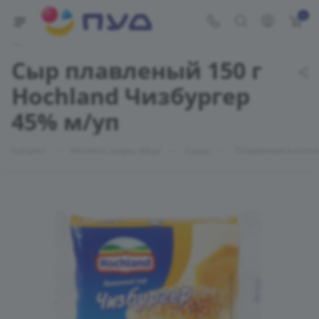
0
Укажите адрес доставки
Сыр плавленый 150 г
Hochland Чизбургер
45% м/уп
—
—
—
Каталог
Молоко, сыры, яйцо
Сыры
Плавленые и копч