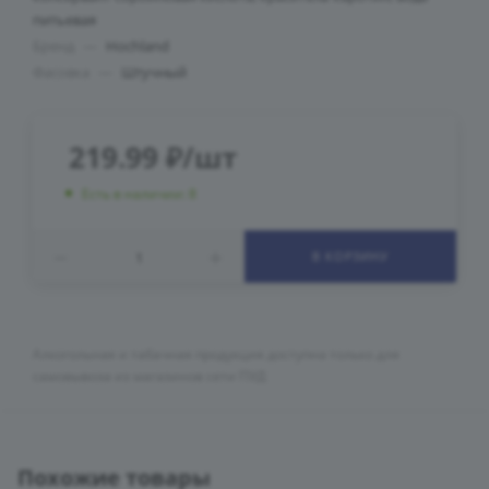
питьевая
Бренд
—
Hochland
Фасовка
—
Штучный
219.99
₽
/шт
Есть в наличии: 8
В КОРЗИНУ
Алкогольная и табачная продукция доступна только для
самовывоза из магазинов сети ПУД
Похожие товары