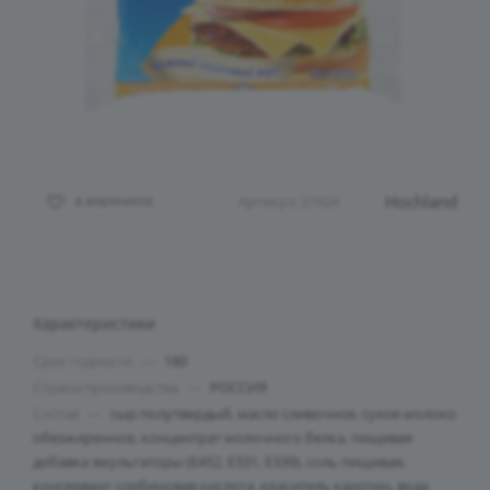
Hochland
Артикул:
21924
В ИЗБРАННОЕ
Характеристики
Срок годности
—
180
Страна производства
—
РОССИЯ
Состав
—
сыр полутвердый, масло сливочное, сухое молоко
обезжиренное, концентрат молочного белка, пищевая
добавка эмульгаторы (Е452, Е331, Е339), соль пищевая,
консервант сорбиновая кислота, краситель каротин, вода