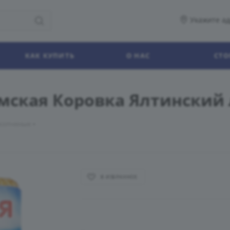
Укажите ад
КАК КУПИТЬ
О НАС
СТО
мская Коровка Ялтинский 
 копченые
В ИЗБРАННОЕ