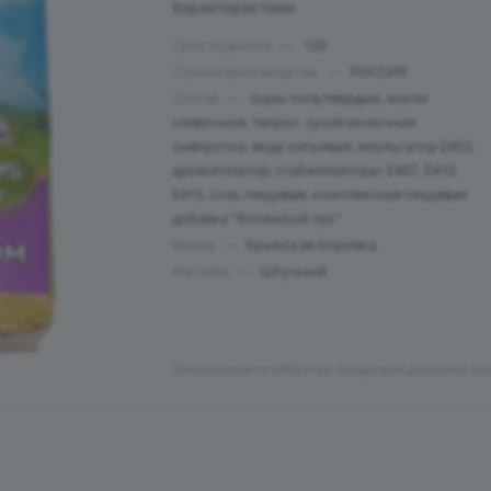
Характеристики
Срок годности
—
120
Страна производства
—
РОССИЯ
Состав
—
сыры полутвердые, масло
сливочное, творог, сухая молочная
сыворотка, вода питьевая, эмульгатор Е452,
ароматизатор, стабилизаторы: Е407, Е410,
Е415, соль пищевая, комплексная пищевая
добавка "Ялтинский лук"
Бренд
—
Крымская Коровка
Фасовка
—
Штучный
Алкогольная и табачная продукция доступна то