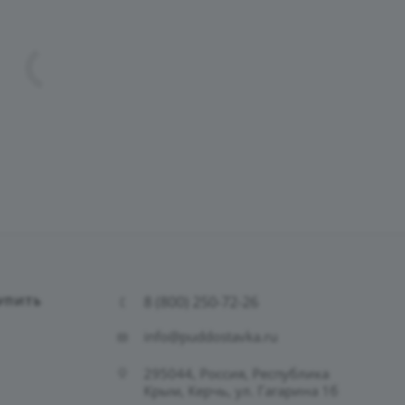
8 (800) 250-72-26
УПИТЬ
info@puddostavka.ru
295044, Россия, Республика
Крым, Керчь, ул. Гагарина 1б