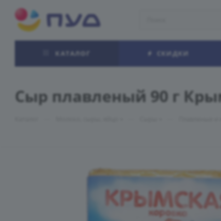
КАТАЛОГ
СКИДКИ
Сыр плавленый 90 г Кры
—
—
—
Каталог
Молоко, сыры, яйцо
Сыры
Плавленые и