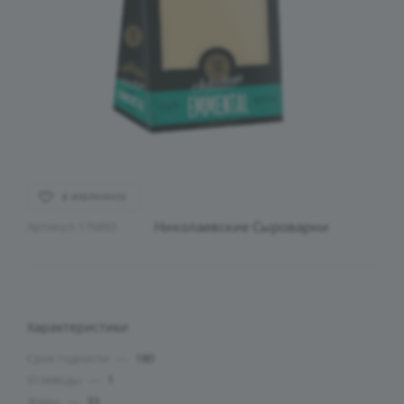
В ИЗБРАННОЕ
Николаевские Сыроварни
Артикул:
176893
Характеристики
Срок годности
—
180
Углеводы
—
1
Жиры
—
33