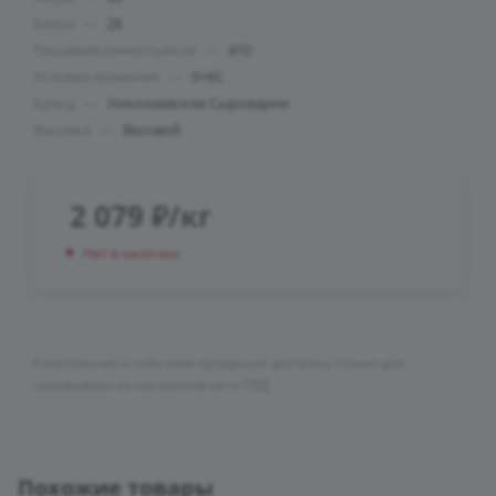
Белки
—
28
ПищеваяЦенностьКкал
—
410
Условия хранения
—
0+6C
Бренд
—
Николаевские Сыроварни
Фасовка
—
Весовой
2 079
₽
/кг
Нет в наличии
Алкогольная и табачная продукция доступна только для
самовывоза из магазинов сети ПУД
Похожие товары