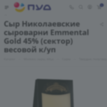
0
Укажите адрес доставки
Сыр Николаевские
сыроварни Emmental
Gold 45% (сектор)
весовой к/уп
—
—
—
Каталог
Молоко, сыры, яйцо
Сыры
Твердые, полутве