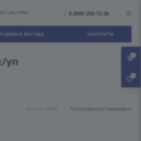
рес доставки
8 (800) 250-72-26
ПУДОВАЯ ВЫГОДА
КОНТАКТЫ
0
к/уп
0
Николаевские Сыроварни
Артикул:
144474