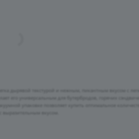
легка дырявой текстурой и нежным, пикантным вкусом с лег
елает его универсальным для бутербродов, горячих сэндвич
акуумной упаковке позволяет купить оптимальное количеств
 с выразительным вкусом.