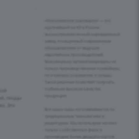
«Николаевские сыроварни» — это
крупнейший на Юге России
высокотехнологичный сыроваренный
завод, оснащенный современным
оборудованием от ведущих
европейских производителей.
Максимально автоматизированы не
только производственные конвейеры,
но и камеры созревания, и склады.
Такое решение позволяет получать
стабильно высокое качество
кой
продукции.
ей, пиццы
о. Это
Все наши сыры изготавливаются по
традиционным технологиям и
рецептурам. Мы используем молоко
только с собственных ферм и
производим более двадцати сортов