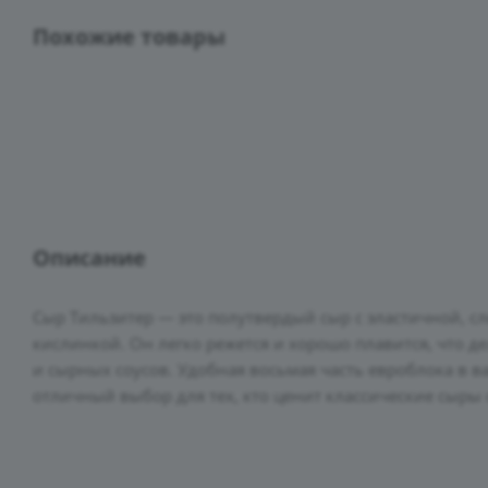
Похожие товары
Описание
Сыр Тильзитер — это полутвердый сыр с эластичной, с
кислинкой. Он легко режется и хорошо плавится, что д
и сырных соусов. Удобная восьмая часть евроблока в в
отличный выбор для тех, кто ценит классические сыры