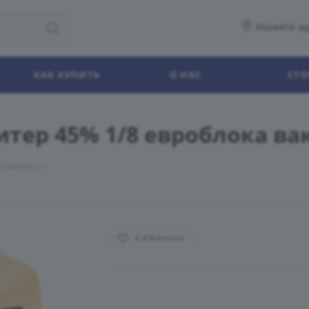
Укажите ад
КАК КУПИТЬ
О НАС
СТО
тер 45% 1/8 евроблока ва
утвердые
В ИЗБРАННОЕ