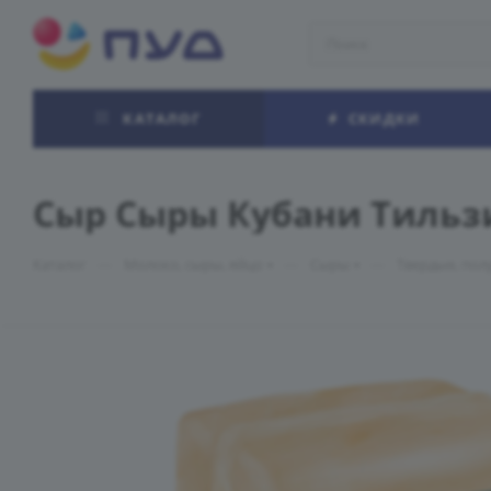
КАТАЛОГ
СКИДКИ
Сыр Сыры Кубани Тильзи
—
—
—
Каталог
Молоко, сыры, яйцо
Сыры
Твердые, пол