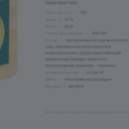
Характеристики
Срок годности
—
120
Жиры
—
24.75
Белки
—
26.25
Страна производства
—
РОССИЯ
Состав
—
пастеризованное коровье молоко,
соль, мезофильные молочнокислые
микроорганизмы, молокосвертывающий
ферментный препарат животного
происхождения, краситель – каротины
Условия хранения
—
от 0 до +6
Бренд
—
Николаевские Сыроварни
Фасовка
—
Весовой
Алкогольная и табачная продукция доступна то