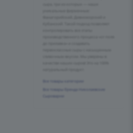
сыра, три из которых — наши
уникальные фирменные:
Фанагорийский, Дивноморский и
Кубанский. Такой подход позволяет
контролировать все этапы
производственного процесса «от поля
до прилавка» и создавать
первоклассные сыры с насыщенным
сливочным вкусом. Мы уверены в
качестве наших сыров! Это на 100%
натуральный продукт.
Все товары категории
Все товары бренда Николаевские
Сыроварни