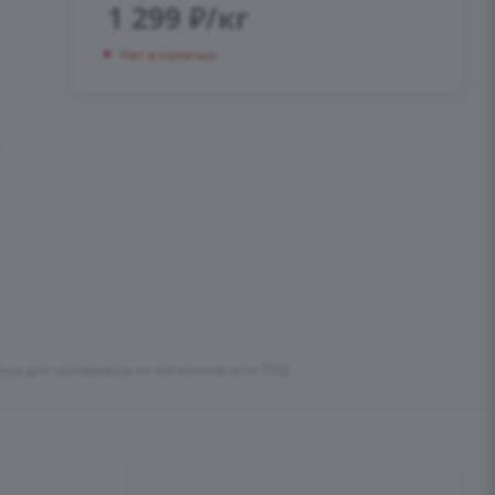
1 299
₽
/кг
Нет в наличии
т
лько для самовывоза из магазинов сети ПУД