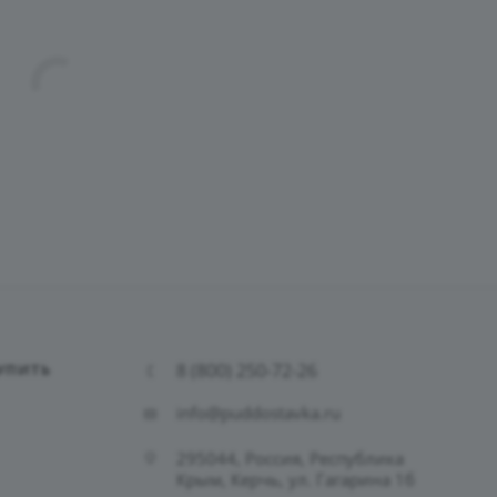
8 (800) 250-72-26
УПИТЬ
info@puddostavka.ru
295044, Россия, Республика
Крым, Керчь, ул. Гагарина 1б