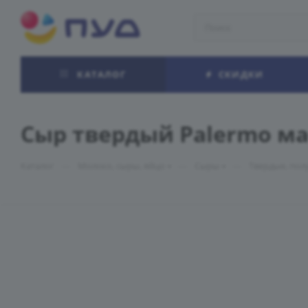
КАТАЛОГ
СКИДКИ
Сыр твердый Palermo ма
—
—
—
Каталог
Молоко, сыры, яйцо
Сыры
Твердые, пол