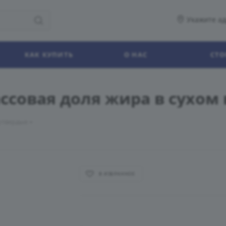
Укажите ад
КАК КУПИТЬ
О НАС
СТО
ссовая доля жира в сухом 
утвердые
В ИЗБРАННОЕ