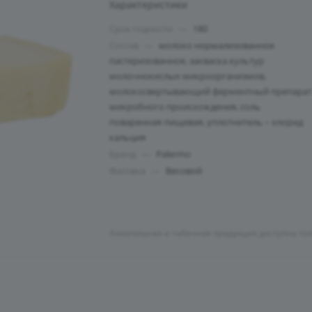
Характеристики
Срок годности
—
180
Состав
—
молоко нормализованное
пастеризованное, закваска культур
молочнокислых микроорганизмов,
молокосвертывающий ферментный препара
микробного происхождения, соль
поваренная пищевая, уплотнитель – хлорид
кальция
Бренд
—
Palermo
Фасовка
—
Весовой
Алкогольная и табачная продукция доступна то